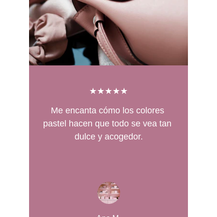
★★★★★
Me encanta cómo los colores 
pastel hacen que todo se vea tan 
dulce y acogedor.