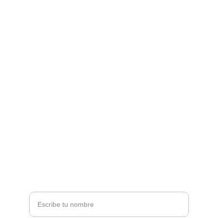
Explore our sleek website template for 
seamless navigation.
CONTACT
info@email.com
123-123-1234
NEWSLETTER
Tu nombre