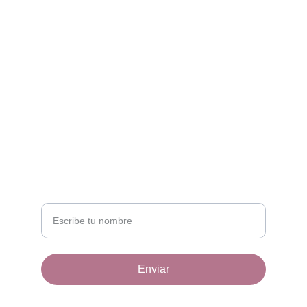
CONTACT
info@email.com
123-123-1234
NEWSLETTER
Tu nombre
Enviar